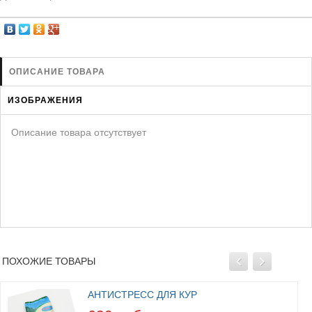
ЗАЩИТА ОТ ХИЩНИКОВ
НОВИНКИ ДЛЯ ГОЛУБЕЙ
КОРМА ДЛЯ ПТИЦ
КНИГИ О ГОЛУБЯХ
ОПИСАНИЕ ТОВАРА
СРЕДСТВА ОТ КРЫС
ИЗОБРАЖЕНИЯ
ТОВАРЫ ДЛЯ ПОПУГАЕВ
Описание товара отсутствует
ТОВАРЫ ДЛЯ КУР И ДР. ПТИЦ
ПОХОЖИЕ ТОВАРЫ
АНТИСТРЕСС ДЛЯ КУР