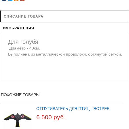
ЗАЩИТА ОТ ХИЩНИКОВ
НОВИНКИ ДЛЯ ГОЛУБЕЙ
ОПИСАНИЕ ТОВАРА
КОРМА ДЛЯ ПТИЦ
ИЗОБРАЖЕНИЯ
КНИГИ О ГОЛУБЯХ
СРЕДСТВА ОТ КРЫС
Для голубя
Диаметр - 40см.
ТОВАРЫ ДЛЯ ПОПУГАЕВ
Выполнена из металлической проволоки, обтянутой сеткой.
ТОВАРЫ ДЛЯ КУР И ДР. ПТИЦ
ПОХОЖИЕ ТОВАРЫ
ОТПУГИВАТЕЛЬ ДЛЯ ПТИЦ - ЯСТРЕБ
6 500 руб.