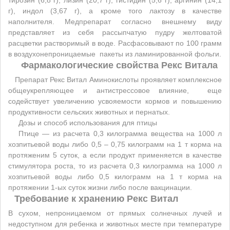
тирозин (6,8 г), лизин (20,7 г), гистидин (5,6 г), аргинин (14,1
г), индол (3,67 г), а кроме того лактозу в качестве
наполнителя. Медпрепарат согласно внешнему виду
представляет из себя рассыпчатую пудру желтоватой
расцветки растворимый в воде. Расфасовывают по 100 грамм
в воздухонепроницаемые пакеты из ламинированной фольги.
Фармакологические свойства Рекс Витала
Препарат Рекс Витал Аминокислоты проявляет комплексное
общеукрепляющее и антистрессовое влияние, еще
содействует увеличению усвояемости кормов и повышению
продуктивности сельских животных и пернатых.
Дозы и способ использования для птицы
Птице — из расчета 0,3 килограмма вещества на 1000 л
хозпитьевой воды либо 0,5 – 0,75 килограмм на 1 т корма на
протяженим 5 суток, а если продукт применяется в качестве
стимулятора роста, то из расчета 0,3 килограмма на 1000 л
хозпитьевой воды либо 0,5 килограмм на 1 т корма на
протяжении 1-ых суток жизни либо после вакцинации.
Требование к хранению Рекс Витал
В сухом, непроницаемом от прямых солнечных лучей и
недоступном для ребенка и животных месте при температуре