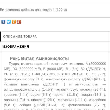
ЗАЩИТА ОТ ХИЩНИКОВ
НОВИНКИ ДЛЯ ГОЛУБЕЙ
Витаминная добавка для голубей (100гр)
КОРМА ДЛЯ ПТИЦ
КНИГИ О ГОЛУБЯХ
СРЕДСТВА ОТ КРЫС
ОПИСАНИЕ ТОВАРА
ТОВАРЫ ДЛЯ ПОПУГАЕВ
ИЗОБРАЖЕНИЯ
ТОВАРЫ ДЛЯ КУР И ДР. ПТИЦ
Рекс Витал Аминокислоты
Пудра, включающая в 1 килограмм витамины А (20000000
МЕ), D3 (5000000 МЕ), Е (9000 МЕ), B1 (5 г), В2 (ДЕСЯТИ г),
B6 (3 г), В12 (ТРИДЦАТЬ мг), С (ПЯТЬДЕСЯТ г), К3 (5 г),
фолиевую кислоту (1 г), никотиновую кислоту (ДВАДЦАТЬ г),
кальция пантотенат (ДЕСЯТИ г) и аминокислоты —
аспартиновую кислоту (14,5 г), глутаминовую кислоту (26,4 г),
треонин (6,4 г), серин (6,6 г), пролин (11,5 г), глицин (15,3 г),
аланин (17,4 г), цистин (1,26 г), метионин (11,1 г), изолейцин
(9,8 г), лейцин (ДВАДЦАТЫЙ,1 г), фенилаланин (7,7 г),