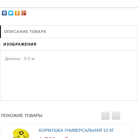
ЗАЩИТА ОТ ХИЩНИКОВ
НОВИНКИ ДЛЯ ГОЛУБЕЙ
КОРМА ДЛЯ ПТИЦ
КНИГИ О ГОЛУБЯХ
ОПИСАНИЕ ТОВАРА
СРЕДСТВА ОТ КРЫС
ИЗОБРАЖЕНИЯ
ТОВАРЫ ДЛЯ ПОПУГАЕВ
Длинна - 0,5 м
ТОВАРЫ ДЛЯ КУР И ДР. ПТИЦ
ПОХОЖИЕ ТОВАРЫ
КОРМУШКА УНИВЕРСАЛЬНАЯ 10 КГ