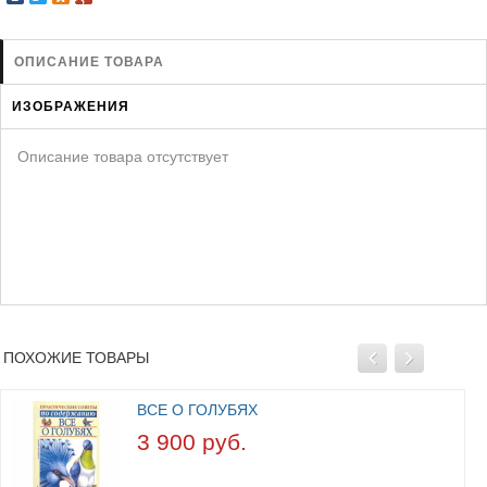
ЗАЩИТА ОТ ХИЩНИКОВ
НОВИНКИ ДЛЯ ГОЛУБЕЙ
ОПИСАНИЕ ТОВАРА
КОРМА ДЛЯ ПТИЦ
ИЗОБРАЖЕНИЯ
КНИГИ О ГОЛУБЯХ
СРЕДСТВА ОТ КРЫС
Описание товара отсутствует
ТОВАРЫ ДЛЯ ПОПУГАЕВ
ТОВАРЫ ДЛЯ КУР И ДР. ПТИЦ
ПОХОЖИЕ ТОВАРЫ
ВСЕ О ГОЛУБЯХ
3 900 руб.