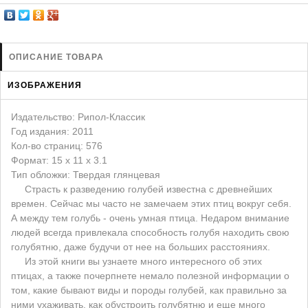
ЗАЩИТА ОТ ХИЩНИКОВ
НОВИНКИ ДЛЯ ГОЛУБЕЙ
КОРМА ДЛЯ ПТИЦ
ОПИСАНИЕ ТОВАРА
КНИГИ О ГОЛУБЯХ
ИЗОБРАЖЕНИЯ
СРЕДСТВА ОТ КРЫС
ТОВАРЫ ДЛЯ ПОПУГАЕВ
Издательство: Рипол-Классик
Год издания: 2011
ТОВАРЫ ДЛЯ КУР И ДР. ПТИЦ
Кол-во страниц: 576
Формат: 15 x 11 x 3.1
Тип обложки: Твердая глянцевая
Страсть к разведению голубей известна с древнейших
времен. Сейчас мы часто не замечаем этих птиц вокруг себя.
А между тем голубь - очень умная птица. Недаром внимание
людей всегда привлекала способность голубя находить свою
голубятню, даже будучи от нее на больших расстояниях.
Из этой книги вы узнаете много интересного об этих
птицах, а также почерпнете немало полезной информации о
том, какие бывают виды и породы голубей, как правильно за
ними ухаживать, как обустроить голубятню и еще много