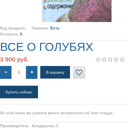
МАРКЕРОВОЧНЫЕ КОЛЬЦА
РОДОВЫЕ КОЛЬЦА
ИМЕННЫЕ КОЛЬЦА НА ЗАКАЗ
Код продукта:
Наличие:
Есть
ПОИЛКИ ДЛЯ ГОЛУБЕЙ
Осталось:
0
КОРМУШКИ ДЛЯ ГОЛУБЕЙ
ВСЕ О ГОЛУБЯХ
ГНЕЗДА ДЛЯ ГОЛУБЕЙ
НАСЕСТЫ ДЛЯ ГОЛУБЕЙ
3 900 руб.
КЛЕТКИ ДЛЯ ГОЛУБЕЙ
ВИТАМИННАЯ ДОБАВКА
МИНЕРАЛЬНАЯ ДОБАВКА
Купить сейчас
СРЕДСТВА ДЛЯ ДЕЗИНФЕКЦИЙ, ОТ
ПАРАЗИТОВ
ДЛЯ ГОЛУБЯТ
Из этой книги вы узнаете много интересного об этих птицах.
ВСЕ ДЛЯ ГОЛУБЯТНИ
Производитель:
Бондаренко С