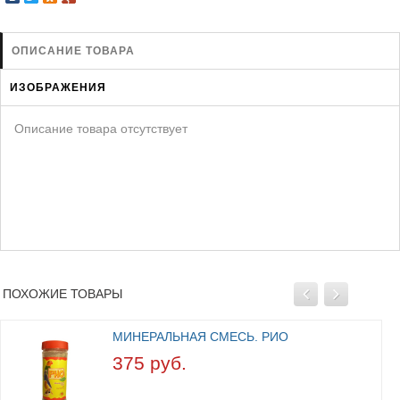
ЗАЩИТА ОТ ХИЩНИКОВ
НОВИНКИ ДЛЯ ГОЛУБЕЙ
ОПИСАНИЕ ТОВАРА
КОРМА ДЛЯ ПТИЦ
ИЗОБРАЖЕНИЯ
КНИГИ О ГОЛУБЯХ
СРЕДСТВА ОТ КРЫС
Описание товара отсутствует
ТОВАРЫ ДЛЯ ПОПУГАЕВ
ТОВАРЫ ДЛЯ КУР И ДР. ПТИЦ
ПОХОЖИЕ ТОВАРЫ
МИНЕРАЛЬНАЯ СМЕСЬ. РИО
375 руб.