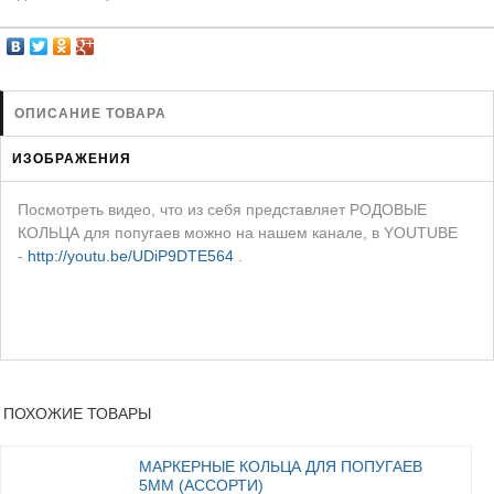
ЗАЩИТА ОТ ХИЩНИКОВ
НОВИНКИ ДЛЯ ГОЛУБЕЙ
КОРМА ДЛЯ ПТИЦ
КНИГИ О ГОЛУБЯХ
ОПИСАНИЕ ТОВАРА
СРЕДСТВА ОТ КРЫС
ИЗОБРАЖЕНИЯ
ТОВАРЫ ДЛЯ ПОПУГАЕВ
Посмотреть видео, что из себя представляет РОДОВЫЕ
ТОВАРЫ ДЛЯ КУР И ДР. ПТИЦ
КОЛЬЦА для попугаев можно на нашем канале, в YOUTUBE
-
http://youtu.be/UDiP9DTE564
.
ПОХОЖИЕ ТОВАРЫ
МАРКЕРНЫЕ КОЛЬЦА ДЛЯ ПОПУГАЕВ
5ММ (АССОРТИ)