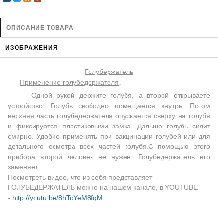
ЗАЩИТА ОТ ХИЩНИКОВ
НОВИНКИ ДЛЯ ГОЛУБЕЙ
ОПИСАНИЕ ТОВАРА
КОРМА ДЛЯ ПТИЦ
ИЗОБРАЖЕНИЯ
КНИГИ О ГОЛУБЯХ
СРЕДСТВА ОТ КРЫС
Голубержатель
.
ТОВАРЫ ДЛЯ ПОПУГАЕВ
Применение голубедержателя
Одной рукой держите голубя, а второй открываете
ТОВАРЫ ДЛЯ КУР И ДР. ПТИЦ
устройство. Голубь свободно помещается внутрь. Потом
верхняя часть голубедержателя опускается сверху на голубя
и фиксируется пластиковыми замка. Дальше голубь сидит
смирно. Удобно применять при вакцинации голубей или для
детального осмотра всех частей голубя.С помощью этого
прибора второй человек не нужен. Голубедержатель его
заменяет.
Посмотреть видео, что из себя представляет
ГОЛУБЕДЕРЖАТЕЛЬ можно на нашем канале, в YOUTUBE
-
http://youtu.be/8hToYeM8fqM
.