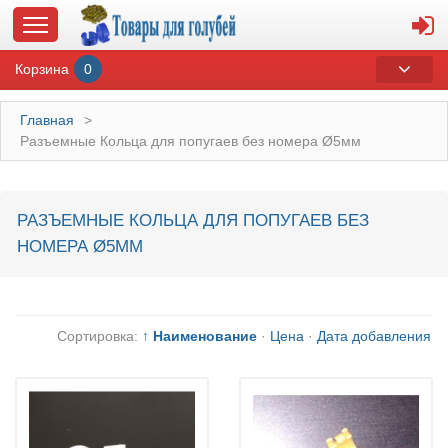
Корзина
0
Главная
>
Разъемные Кольца для попугаев без номера Ø5мм
ГЛАВНАЯ
РАЗЪЕМНЫЕ КОЛЬЦА ДЛЯ ПОПУГАЕВ БЕЗ
О МАГАЗИНЕ
НОМЕРА Ø5ММ
ОПЛАТА И ДОСТАВКА
КОНТАКТЫ
Сортировка:
↑ Наименование
·
Цена
·
Дата добавления
КАТАЛОГ
СУВЕНИРЫ С ГОЛУБЯМИ