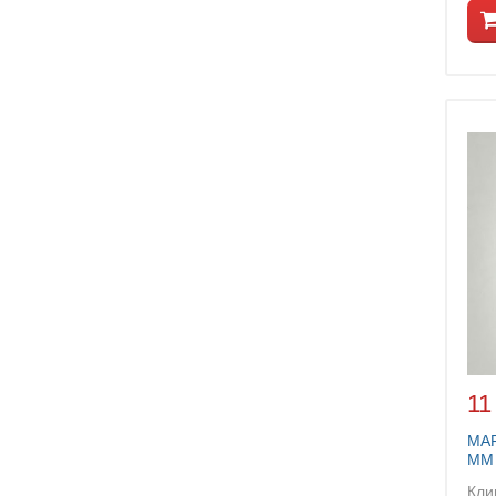
11
МА
ММ 
Кли