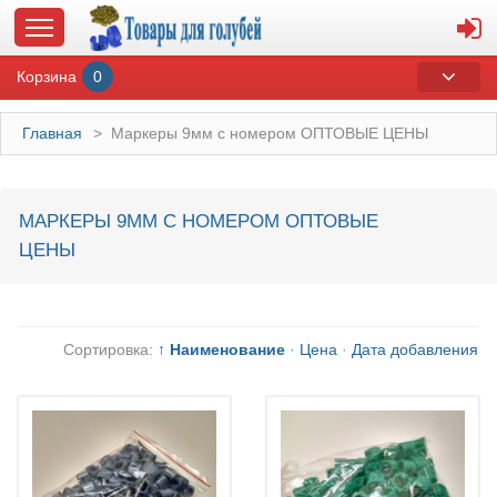
Корзина
0
Главная
>
Маркеры 9мм с номером ОПТОВЫЕ ЦЕНЫ
ГЛАВНАЯ
МАРКЕРЫ 9ММ С НОМЕРОМ ОПТОВЫЕ
ЦЕНЫ
О МАГАЗИНЕ
ОПЛАТА И ДОСТАВКА
Сортировка:
↑ Наименование
·
Цена
·
Дата добавления
КОНТАКТЫ
КАТАЛОГ
СУВЕНИРЫ С ГОЛУБЯМИ