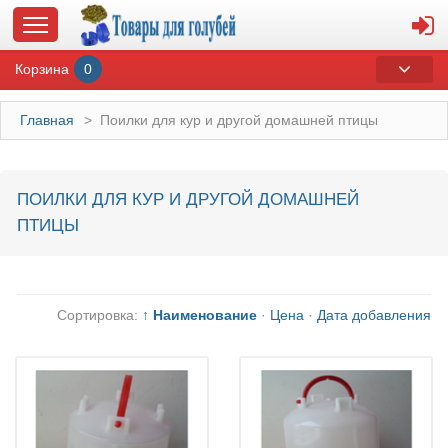
Корзина
0
Главная
>
Поилки для кур и другой домашней птицы
ГЛАВНАЯ
ПОИЛКИ ДЛЯ КУР И ДРУГОЙ ДОМАШНЕЙ
ПТИЦЫ
О МАГАЗИНЕ
ОПЛАТА И ДОСТАВКА
Сортировка:
↑ Наименование
·
Цена
·
Дата добавления
КОНТАКТЫ
КАТАЛОГ
СУВЕНИРЫ С ГОЛУБЯМИ