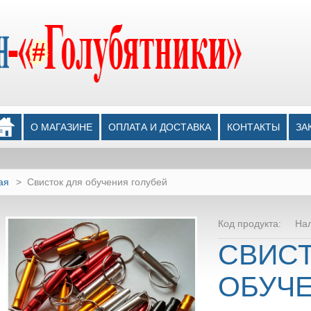
О МАГАЗИНЕ
ОПЛАТА И ДОСТАВКА
КОНТАКТЫ
ЗА
ая
>
Свисток для обучения голубей
Код продукта:
На
СВИСТ
ОБУЧЕ