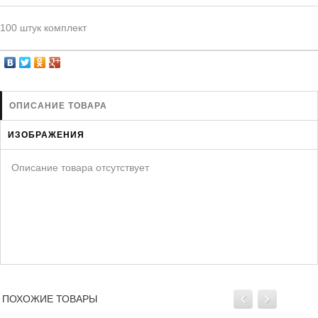
ЗАЩИТА ОТ ХИЩНИКОВ
НОВИНКИ ДЛЯ ГОЛУБЕЙ
100 штук комплект
КОРМА ДЛЯ ПТИЦ
КНИГИ О ГОЛУБЯХ
СРЕДСТВА ОТ КРЫС
ОПИСАНИЕ ТОВАРА
ТОВАРЫ ДЛЯ ПОПУГАЕВ
ИЗОБРАЖЕНИЯ
ТОВАРЫ ДЛЯ КУР И ДР. ПТИЦ
Описание товара отсутствует
ПОХОЖИЕ ТОВАРЫ