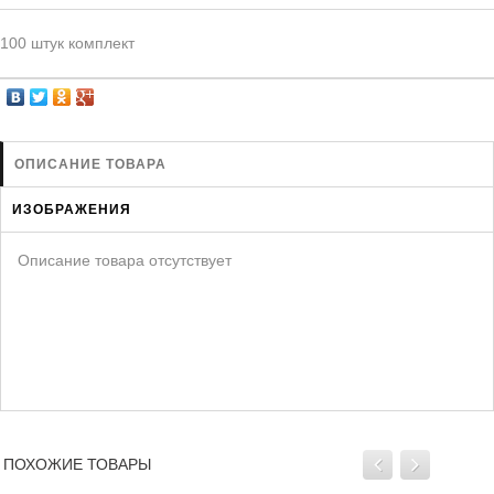
ЗАЩИТА ОТ ХИЩНИКОВ
НОВИНКИ ДЛЯ ГОЛУБЕЙ
100 штук комплект
КОРМА ДЛЯ ПТИЦ
КНИГИ О ГОЛУБЯХ
СРЕДСТВА ОТ КРЫС
ОПИСАНИЕ ТОВАРА
ТОВАРЫ ДЛЯ ПОПУГАЕВ
ИЗОБРАЖЕНИЯ
ТОВАРЫ ДЛЯ КУР И ДР. ПТИЦ
Описание товара отсутствует
ПОХОЖИЕ ТОВАРЫ