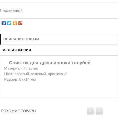
ЗАЩИТА ОТ ХИЩНИКОВ
НОВИНКИ ДЛЯ ГОЛУБЕЙ
Пластиковый
КОРМА ДЛЯ ПТИЦ
КНИГИ О ГОЛУБЯХ
СРЕДСТВА ОТ КРЫС
ОПИСАНИЕ ТОВАРА
ТОВАРЫ ДЛЯ ПОПУГАЕВ
ИЗОБРАЖЕНИЯ
ТОВАРЫ ДЛЯ КУР И ДР. ПТИЦ
Свисток для дрессировки голубей
Материал: Пластик
Цвет: розовый, зеленый, оранжевый
Размер: 87x14 мм
ПОХОЖИЕ ТОВАРЫ