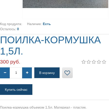
МАРКЕРОВОЧНЫЕ КОЛЬЦА
РОДОВЫЕ КОЛЬЦА
ИМЕННЫЕ КОЛЬЦА НА ЗАКАЗ
Код продукта:
Наличие:
Есть
ПОИЛКИ ДЛЯ ГОЛУБЕЙ
Осталось:
0
КОРМУШКИ ДЛЯ ГОЛУБЕЙ
ПОИЛКА-КОРМУШКА
ГНЕЗДА ДЛЯ ГОЛУБЕЙ
1,5Л.
НАСЕСТЫ ДЛЯ ГОЛУБЕЙ
КЛЕТКИ ДЛЯ ГОЛУБЕЙ
300 руб.
ВИТАМИННАЯ ДОБАВКА
МИНЕРАЛЬНАЯ ДОБАВКА
СРЕДСТВА ДЛЯ ДЕЗИНФЕКЦИЙ, ОТ
ПАРАЗИТОВ
Купить сейчас
ДЛЯ ГОЛУБЯТ
ВСЕ ДЛЯ ГОЛУБЯТНИ
Поилка-кормушка объемом 1,5л. Материал - пластик.