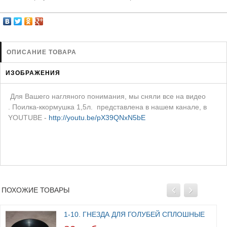
ЗАЩИТА ОТ ХИЩНИКОВ
НОВИНКИ ДЛЯ ГОЛУБЕЙ
КОРМА ДЛЯ ПТИЦ
КНИГИ О ГОЛУБЯХ
ОПИСАНИЕ ТОВАРА
СРЕДСТВА ОТ КРЫС
ИЗОБРАЖЕНИЯ
ТОВАРЫ ДЛЯ ПОПУГАЕВ
Для Вашего нагляного понимания, мы сняли все на видео
ТОВАРЫ ДЛЯ КУР И ДР. ПТИЦ
. Поилка-ккормушка 1,5л. представлена в нашем канале, в
YOUTUBE -
http://youtu.be/pX39QNxN5bE
ПОХОЖИЕ ТОВАРЫ
1-10. ГНЕЗДА ДЛЯ ГОЛУБЕЙ СПЛОШНЫЕ