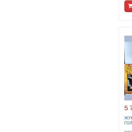
5 
ЖУ
ГО
мяг