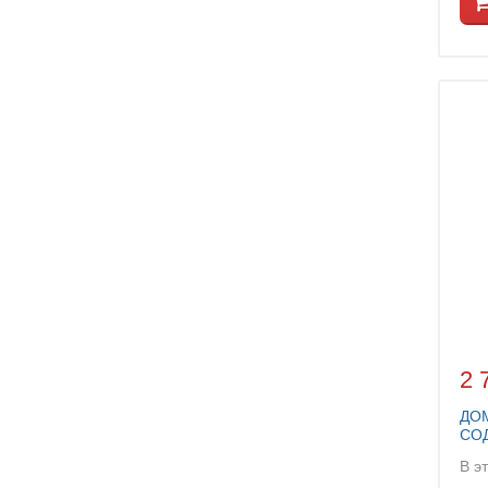
2 
ДО
СО