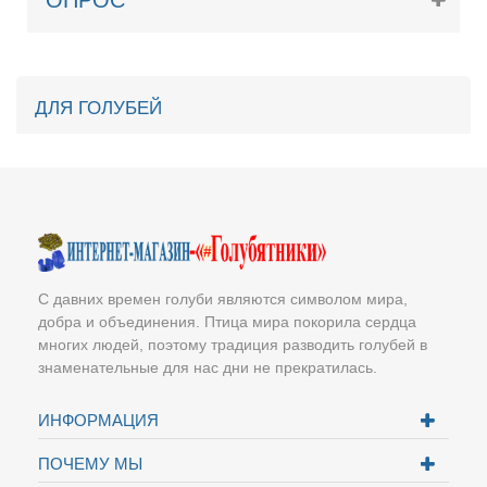
ОПРОС
МАРКЕРОВОЧНЫЕ КОЛЬЦА
РОДОВЫЕ КОЛЬЦА
ИМЕННЫЕ КОЛЬЦА НА ЗАКАЗ
ДЛЯ ГОЛУБЕЙ
ПОИЛКИ ДЛЯ ГОЛУБЕЙ
КОРМУШКИ ДЛЯ ГОЛУБЕЙ
ГНЕЗДА ДЛЯ ГОЛУБЕЙ
НАСЕСТЫ ДЛЯ ГОЛУБЕЙ
КЛЕТКИ ДЛЯ ГОЛУБЕЙ
ВИТАМИННАЯ ДОБАВКА
С давних времен голуби являются символом мира,
добра и объединения. Птица мира покорила сердца
МИНЕРАЛЬНАЯ ДОБАВКА
многих людей, поэтому традиция разводить голубей в
СРЕДСТВА ДЛЯ ДЕЗИНФЕКЦИЙ, ОТ
знаменательные для нас дни не прекратилась.
ПАРАЗИТОВ
ДЛЯ ГОЛУБЯТ
ИНФОРМАЦИЯ
ВСЕ ДЛЯ ГОЛУБЯТНИ
ПОЧЕМУ МЫ