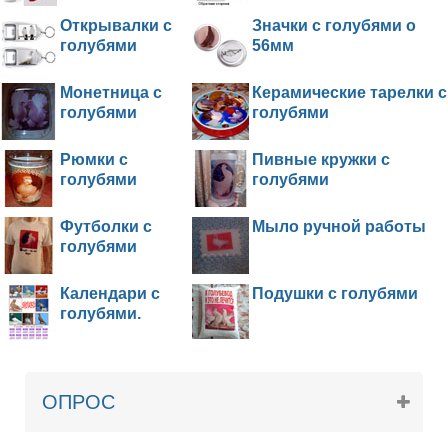
МАРКЕРОВОЧНЫЕ КОЛЬЦА
Открывалки с
Значки с голубями о
РОДОВЫЕ КОЛЬЦА
голубями
56мм
ИМЕННЫЕ КОЛЬЦА НА ЗАКАЗ
Монетница с
Керамические тарелки с
ПОИЛКИ ДЛЯ ГОЛУБЕЙ
голубями
голубями
КОРМУШКИ ДЛЯ ГОЛУБЕЙ
Рюмки с
Пивные кружки с
ГНЕЗДА ДЛЯ ГОЛУБЕЙ
голубями
голубями
НАСЕСТЫ ДЛЯ ГОЛУБЕЙ
Футболки с
Мыло ручной работы
КЛЕТКИ ДЛЯ ГОЛУБЕЙ
голубями
ВИТАМИННАЯ ДОБАВКА
Календари с
Подушки с голубями
МИНЕРАЛЬНАЯ ДОБАВКА
голубями.
СРЕДСТВА ДЛЯ ДЕЗИНФЕКЦИЙ, ОТ
ПАРАЗИТОВ
ДЛЯ ГОЛУБЯТ
ОПРОС
ВСЕ ДЛЯ ГОЛУБЯТНИ